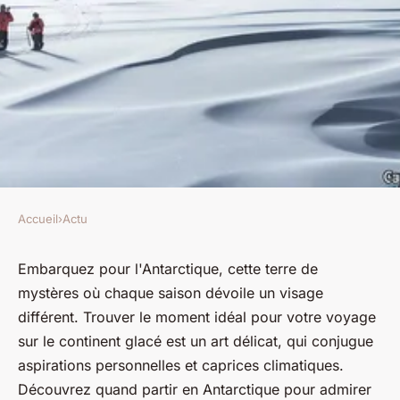
Accueil
›
Actu
ACTU
Cap sur l'antarctique: conseils
Embarquez pour l'Antarctique, cette terre de
mystères où chaque saison dévoile un visage
pour choisir la saison idéale
différent. Trouver le moment idéal pour votre voyage
sur le continent glacé est un art délicat, qui conjugue
Laura
•
16 mai 2024
•
2 min de lecture
aspirations personnelles et caprices climatiques.
Découvrez quand partir en Antarctique pour admirer