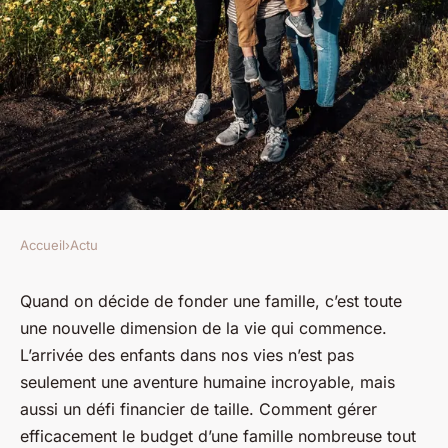
Accueil
›
Actu
ACTU
Comment gérer efficacement
Quand on décide de fonder une famille, c’est toute
une nouvelle dimension de la vie qui commence.
les finances d'une famille
L’arrivée des enfants dans nos vies n’est pas
nombreuse tout en planifiant
seulement une aventure humaine incroyable, mais
pour l'avenir ?
aussi un défi financier de taille. Comment gérer
efficacement le budget d’une famille nombreuse tout