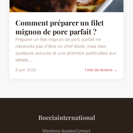
Comment préparer un filet
mignon de porc parfait ?
Préparer un filet mignon de porc parfait ne
nécessite pas d'être un chef étoilé, mais bien
quelques astuces et une attention particulière aux
détails....
6 juin 2025
1 min de lecture →
Bocciainternational
Mentions légales
Contact