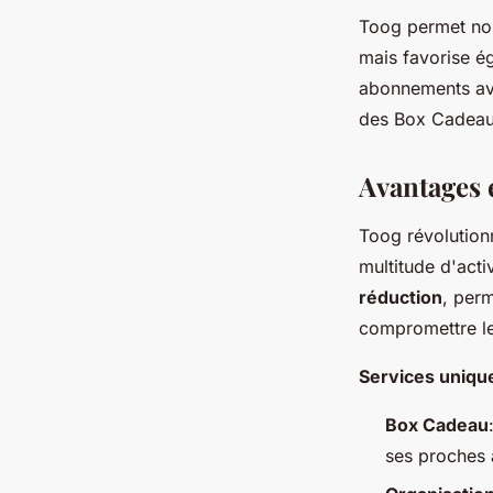
Toog permet non 
mais favorise é
abonnements a
des Box Cadeau,
Avantages e
Toog révolution
multitude d'acti
réduction
, perm
compromettre le
Services uniqu
Box Cadeau
ses proches a