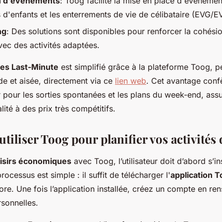
n d'événements
: Toog facilite la mise en place d'événeme
 d'enfants et les enterrements de vie de célibataire (EVG/E
ng
: Des solutions sont disponibles pour renforcer la cohési
vec des activités adaptées.
res Last-Minute
est simplifié grâce à la plateforme Toog, p
de et aisée, directement via ce
lien web
. Cet avantage conf
ier pour les sorties spontanées et les plans du week-end, ass
té à des prix très compétitifs.
utiliser Toog pour planifier vos activités 
loisirs économiques
avec Toog, l’utilisateur doit d’abord s’in
ocessus est simple : il suffit de télécharger l'
application 
ore. Une fois l’application installée, créez un compte en re
rsonnelles.