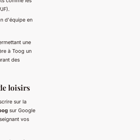
nts comme les
VJF).
on d'équipe en
ermettant une
ère à Toog un
urant des
de loisirs
scrire sur la
Toog
sur Google
nseignant vos