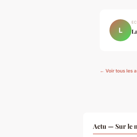
EC
L
L
← Voir tous les a
Actu — Sur le 