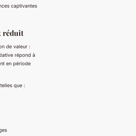
ences captivantes
x réduit
n de valeur :
tiative répond à
ent en période
telles que :
ges