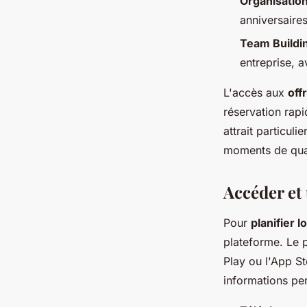
Organisatio
anniversaires
Team Buildi
entreprise, a
L'accès aux
off
réservation rapi
attrait particul
moments de quali
Accéder et 
Pour
planifier 
plateforme. Le pr
Play ou l'App St
informations pe