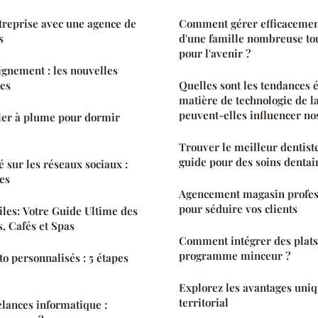
treprise avec une agence de
Comment gérer efficacement
s
d'une famille nombreuse tou
pour l'avenir ?
gnement : les nouvelles
es
Quelles sont les tendances
matière de technologie de l
peuvent-elles influencer nos
ller à plume pour dormir
Trouver le meilleur dentiste
guide pour des soins dentai
é sur les réseaux sociaux :
es
Agencement magasin professi
pour séduire vos clients
iles: Votre Guide Ultime des
s, Cafés et Spas
Comment intégrer des plats
programme minceur ?
to personnalisés : 5 étapes
Explorez les avantages uniq
territorial
elances informatique :