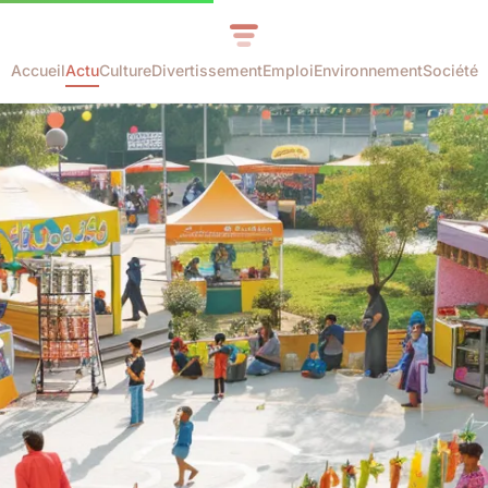
Accueil
Actu
Culture
Divertissement
Emploi
Environnement
Société