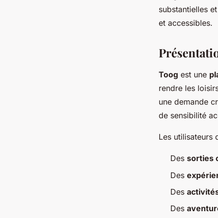
substantielles e
Laura
•
3 juin 2024
•
3 min de lecture
et accessibles.
Présentatio
Toog
est une
pl
rendre les loisi
une demande cr
de sensibilité a
Les utilisateur
Des
sorties 
Des
expérie
Des
activité
Des
aventur