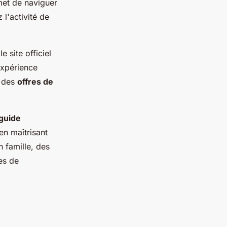
rmet de naviguer
 l'activité de
e site officiel
expérience
t des
offres de
guide
en maîtrisant
n famille, des
es de