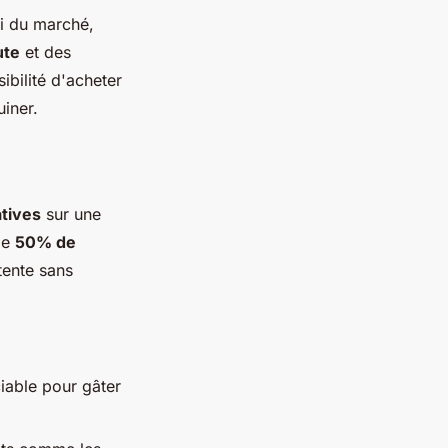
ui du marché,
ute
et des
ibilité d'acheter
iner.
atives
sur une
de
50% de
tente sans
ciable pour gâter