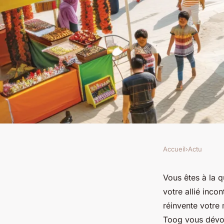
Accueil
›
Actu
ACTU
Découvrez Toog : des
Vous êtes à la q
votre allié inco
petit prix
réinvente votre
Toog vous dévoi