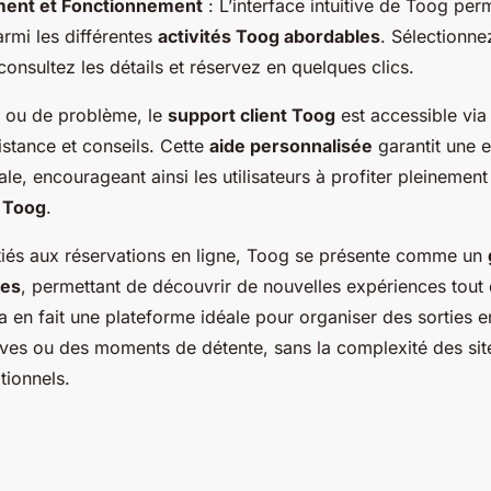
ent et Fonctionnement
: L’interface intuitive de Toog pe
armi les différentes
activités Toog abordables
. Sélectionnez
consultez les détails et réservez en quelques clics.
 ou de problème, le
support client Toog
est accessible via l
istance et conseils. Cette
aide personnalisée
garantit une 
male, encourageant ainsi les utilisateurs à profiter pleinemen
 Toog
.
itiés aux réservations en ligne, Toog se présente comme un
les
, permettant de découvrir de nouvelles expériences tout 
 en fait une plateforme idéale pour organiser des sorties e
ives ou des moments de détente, sans la complexité des sit
tionnels.