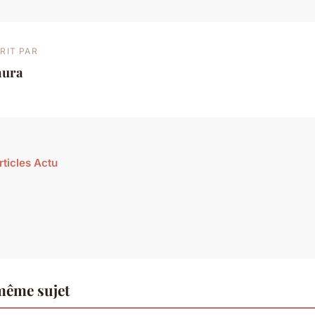
RIT PAR
aura
rticles Actu
même sujet