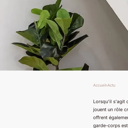
Accueil
›
Actu
ACTU
Rénovation de garde
Lorsqu'il s'agit
jouent un rôle c
pour un lifting effic
offrent égalemen
garde-corps est 