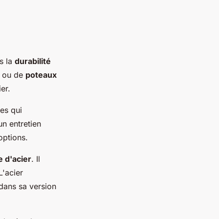
s la
durabilité
ou de
poteaux
er.
es qui
un entretien
options.
e d'acier
. Il
 L'acier
 dans sa version