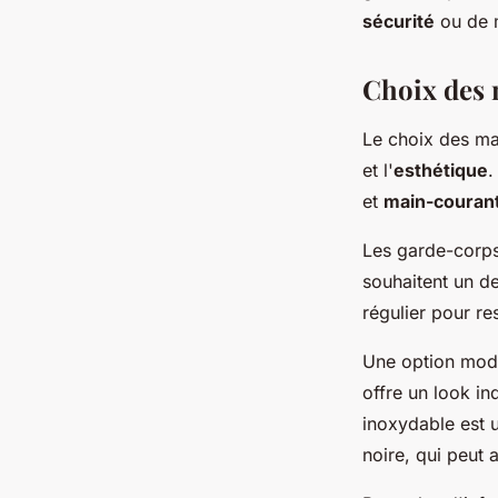
sécurité
ou de m
Laura
•
26 mars 2024
•
2 min de lecture
Choix des m
Le choix des mat
et l'
esthétique
.
et
main-couran
Les garde-corps
souhaitent un d
régulier pour re
Une option mode
offre un look in
inoxydable est u
noire, qui peut 