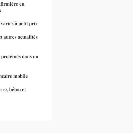
infirmière en
s
variés à petit prix
t autres actualités
 protéinés dans un
ncaire mobile
rre, béton et