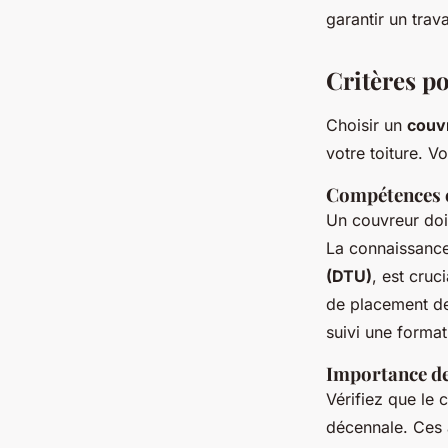
garantir un trava
Louise
•
27 octobre 2024
•
2 min de lecture
Critères p
Choisir un
couv
votre toiture. V
Compétences et
Un couvreur doi
La connaissanc
(DTU)
, est cruc
de placement de
suivi une forma
Importance de
Vérifiez que le
décennale. Ces 