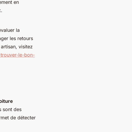
sement en
x.
valuer la
ager les retours
artisan, visitez
trouver-le-bon-
oiture
s sont des
rmet de détecter