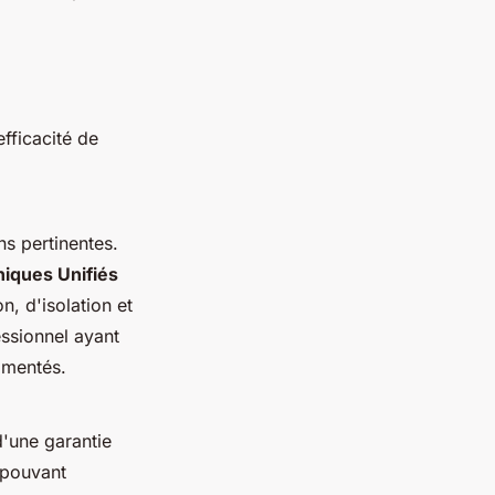
efficacité de
s pertinentes.
iques Unifiés
n, d'isolation et
ssionnel ayant
imentés.
d'une garantie
 pouvant