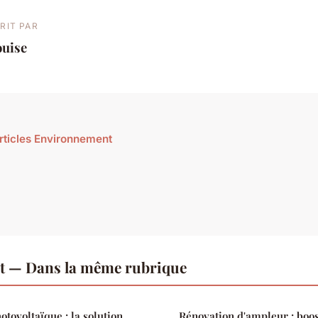
RIT PAR
ouise
articles Environnement
 — Dans la même rubrique
tovoltaïque : la solution
Rénovation d'ampleur : boos