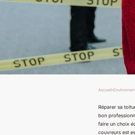
Accueil
›
Environne
ENVIRONNEMENT
Réparer sa toiture :
Réparer sa toitu
bon professionn
le bon professionne
faire un choix é
couvreurs est es