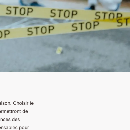
ison. Choisir le
ermettront de
rences des
pensables pour