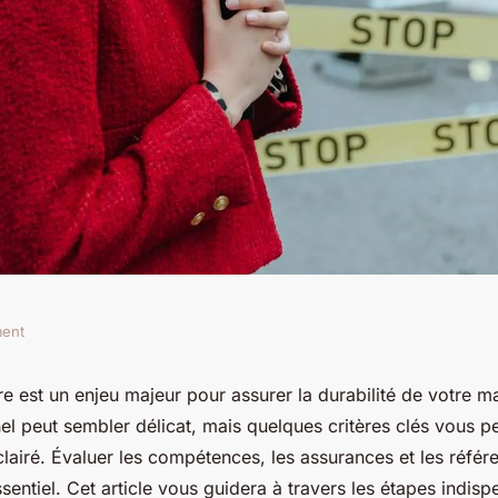
ment
 guide pour choisir
re est un enjeu majeur pour assurer la durabilité de votre ma
el peut sembler délicat, mais quelques critères clés vous p
l
clairé. Évaluer les compétences, les assurances et les réfé
sentiel. Cet article vous guidera à travers les étapes indis