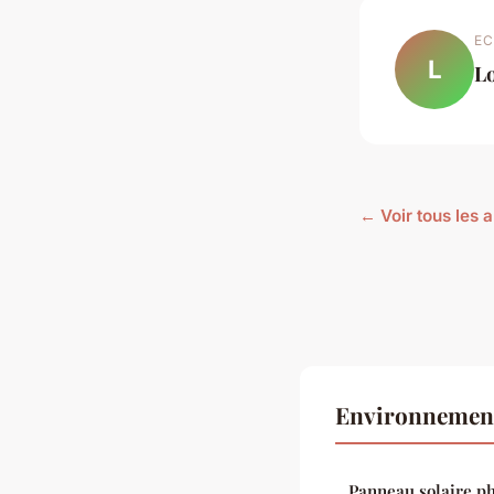
EC
L
L
← Voir tous les 
Environnement
Panneau solaire pho