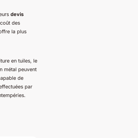
ieurs
devis
 coût des
ffre la plus
ture en tuiles, le
en métal peuvent
 capable de
effectuées par
intempéries.