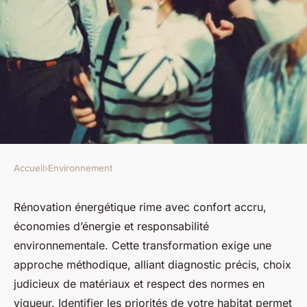
Accueil
›
Environnement
ENVIRONNEMENT
Transformez votre habitat :
Rénovation énergétique rime avec confort accru,
économies d’énergie et responsabilité
guide pour une rénovation
environnementale. Cette transformation exige une
énergétique réussie
approche méthodique, alliant diagnostic précis, choix
judicieux de matériaux et respect des normes en
Louise
•
17 février 2026
•
9 min de lecture
vigueur. Identifier les priorités de votre habitat permet